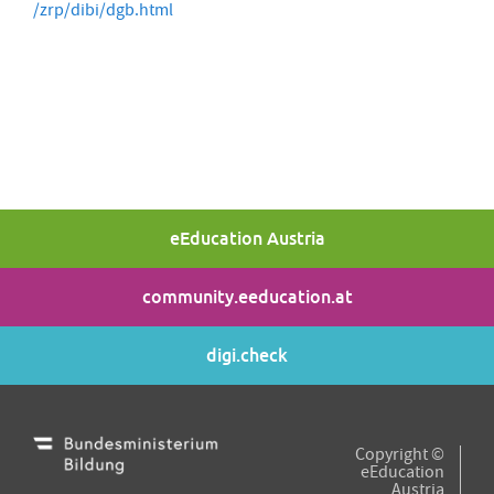
/zrp/dibi/dgb.html
eEducation Austria
community.eeducation.at
digi.check
Copyright ©
eEducation
Austria