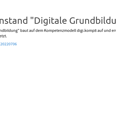
nstand "Digitale Grundbild
undbildung" baut auf dem Kompetenzmodell digi.komp8 auf und erw
etzt.
7/20220706