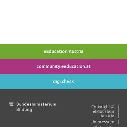
eEducation Austria
community.eeducation.at
digi.check
Copyright ©
eEducation
Austria
Impressum